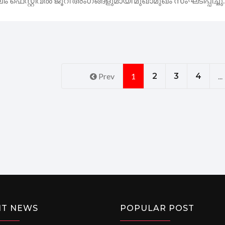
ിം ഫെസ്റ്റിവൽ ജൂറി അംഗങ്ങളുമായി മുഖാമുഖം സംഘടിപ്പിച്ചു.
Prev
1
2
3
4
...
NT NEWS
POPULAR POST