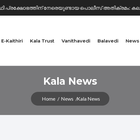
 പ്രക്ഷോഭത്തിന് നേരെയുണ്ടായ പൊലീസ് അതിക്രമം: കല ക
.എസ് അനുസ്മരണം സംഘടിപ്പിച്ചു
E-Kaithiri
Kala Trust
Vanithavedi
Balavedi
News
്റ്റ് പുരസ്‌കാരം നടൻ ഇന്ദ്രൻസിന്.
Kala News
ിഫ ലോകകപ്പ് പ്രവചന മത്സരം
Home
News
Kala News
ലാമേള 2026 ജൂലൈ 9-10 തീയതികളിൽ
ിഫ ലോകകപ്പ് പ്രവചന മത്സരം