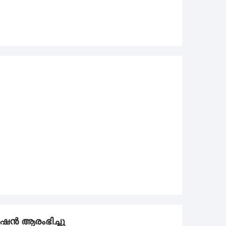
േഷൻ ആരംഭിച്ചു