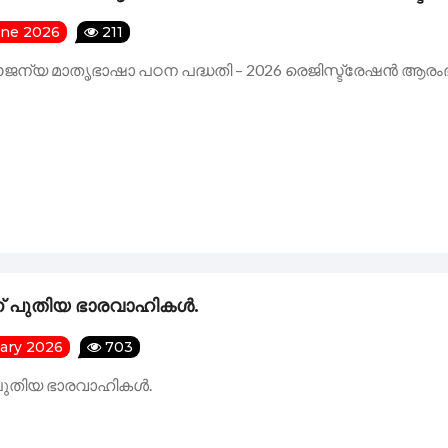
une 2026
211
ജന്യ മാതൃഭാഷാ പഠന പദ്ധതി – 2026 രെജിസ്ട്രേഷൻ ആരംഭി
ന് പുതിയ ഭാരവാഹികൾ.
uary 2026
703
 പുതിയ ഭാരവാഹികൾ.